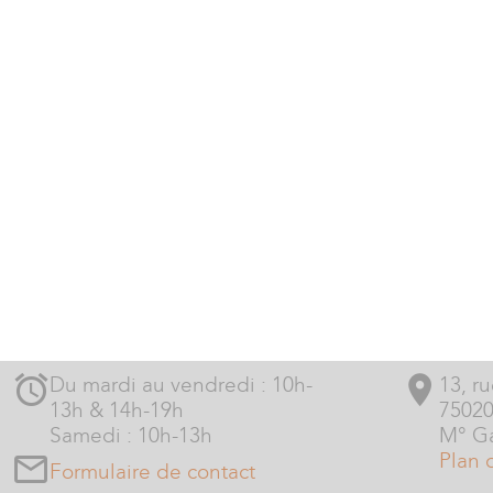
Du mardi au vendredi : 10h-
13, r
13h & 14h-19h
75020
Samedi : 10h-13h
M° Ga
Plan 
Formulaire de contact