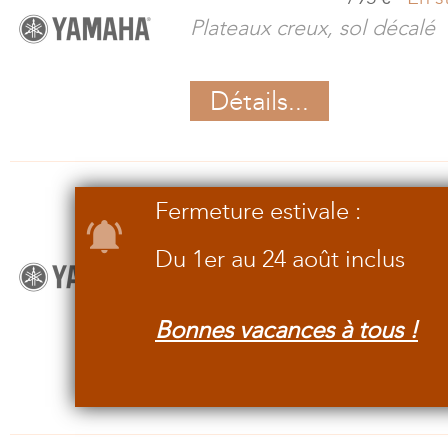
Plateaux creux, sol décalé
Détails...
Fermeture estivale :
Yamaha - YFL 382 I
1.530
-
En r
€
Du 1er au 24 août inclus
Version tête argent mass
282
Bonnes vacances à tous !
Détails...