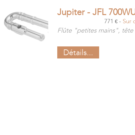
Jupiter - JFL 700W
771
-
Sur
€
Flûte "petites mains", têt
Détails...