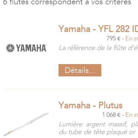
6 flûtes correspondent à vos critères
Yamaha - YFL 282 I
795
-
En s
€
La référence de la flûte d'
Détails...
Yamaha - Plutus
1.068
-
En s
€
Lumière argent massif, pl
du tube de tête plaqué or