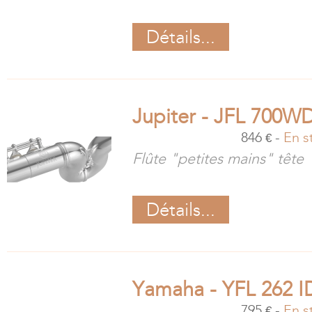
Détails...
Jupiter - JFL 700W
846
-
En s
€
Flûte "petites mains" tête
Détails...
Yamaha - YFL 262 I
795
-
En s
€