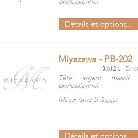
professionnel
Détails et options...
Miyazawa - PB-202
3.612
-
En s
€
Tête argent massif 
professionnel
Mécanisme Brögger
Détails et options...