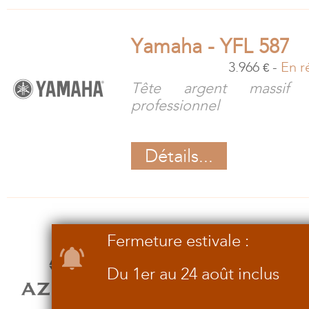
Yamaha - YFL 587
3.966
-
En r
€
Tête argent massif 
professionnel
Détails...
Azumi - AZ-Z3
Fermeture estivale :
3.319
-
En s
€
Du 1er au 24 août inclus
Tête Altus et tube argent m