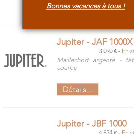
Bonnes vacances à tous !
Détails et options...
Jupiter - JAF 1000X
3.090
-
En s
€
Maillechort argenté - tê
courbe
Détails...
Jupiter - JBF 1000
4.834
-
En s
€