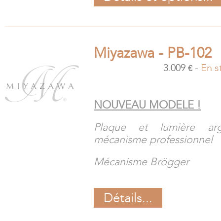
Miyazawa - PB-102
3.009
-
En s
€
NOUVEAU MODELE !
Plaque et lumière ar
mécanisme professionnel
Mécanisme Brögger
Détails...