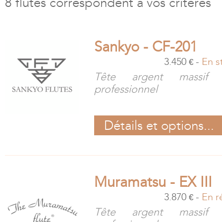
8 flûtes correspondent à vos critères
Sankyo - CF-201
3.450
-
En s
€
Tête argent massif 
professionnel
Détails et options...
Muramatsu - EX III
3.870
-
En r
€
Tête argent massif 