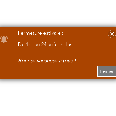
Fermeture estivale :
Du 1er au 24 août inclus
Bonnes vacances à tous !
Fermer