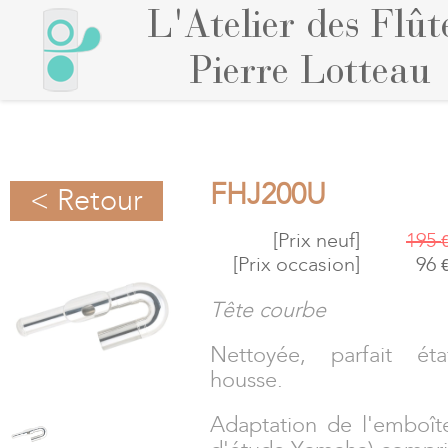
L'Atelier des Flût
Pierre Lotteau
FHJ200U
< Retour
[Prix neuf]
195
[Prix occasion]
96
Tête courbe
Nettoyée, parfait ét
housse.
Adaptation de l'emboît