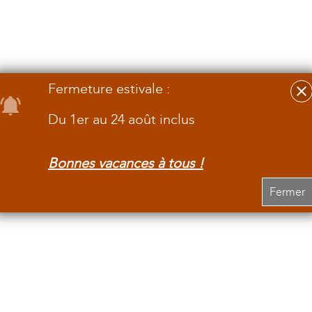
Fermeture estivale :
Du 1er au 24 août inclus
Bonnes vacances à tous !
Fermer