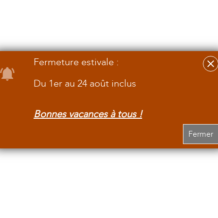
Fermeture estivale :
Du 1er au 24 août inclus
Bonnes vacances à tous !
Fermer