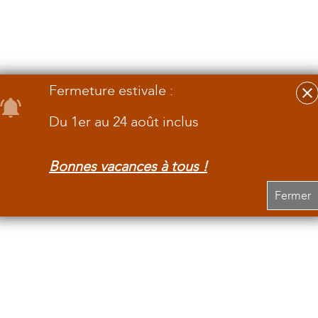
Fermeture estivale :
Du 1er au 24 août inclus
Bonnes vacances à tous !
Fermer